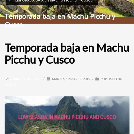
TEMPORADA BAJA EN MACHU PICCHU Y CUSCO
Temporada baja en Machu Picchu y
Cusco
Temporada baja en Machu
Picchu y Cusco
BY
ADMINMAPIPERUWP
/
MARTES, 12 MARZO 2019
/
PUBLISHED IN
CUSCO