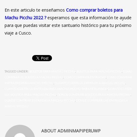
En este articulo te enseñamos
Como comprar boletos para
Machu Picchu 2022 ?
esperamos que esta información te ayude
para que puedas visitar este santuario histórico para tu próximo
viaje a Cusco.
TAGGED UNDER:
BOLETOS PARA MACHU PICCHU
,
BOLETOS PARA MACHUPICCHU
,
CÓMO
COMPRAR EL BOLETO A MACHU PICCHU
,
COMO COMPRAR ENTRADAS
,
COMO COMPRAR
ENTRADAS PARA MACHU PICCHU
,
CUANTO CUESTA LA ENTRADA A MACHU PICCHU
,
CUANTO CUESTA LA ENTRADA PARA MACHU PICCHU PARA PERUANOS
,
CUANTO CUESTA
LOS BOLETOS PARA MACHU PICCHU
,
DONDE COMPRAR BOLETOS PARA MACHU PICCHU
,
DONDE COMPRAR ENTRADAS A MACHU PICCHU
,
DONDE COMPRAR LAS ENTRADAS A
MACHU PICCHU
ABOUT
ADMINMAPIPERUWP